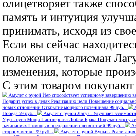
олицетворяет также спос
память и интуиция улучша
принимать, исходя из сво
Если вы сейчас находитес
положении, талисман Лаг
изменения, которые произ
С этим товаром покупают
Амулет с руной Йер способствует успешному завершению ва
Подарит успех в делах Реализацию цели Повышение социально
новых отношений Открытие мощного потенциала
99 руб. -
Победа
59 руб. -
Амулет с руной Лагуз - Улучшает взаимоо
Уруз - руна Мощи Партнерства Любви Брака Получает массу с
начинаниях Помощь в преодолении препятствий
99 руб. -
Ам
сторону металл
99 руб. -
Амулет с руной Вуньо - Реализация