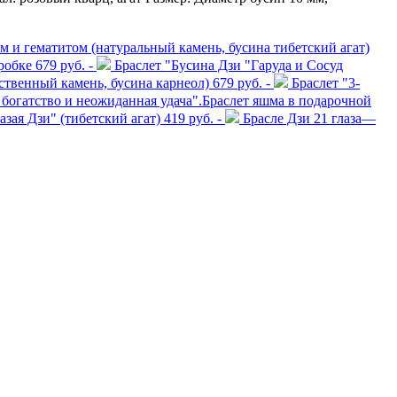
м и гематитом (натуральный камень, бусина тибетский агат)
робке
679 руб. -
Браслет "Бусина Дзи "Гаруда и Сосуд
ственный камень, бусина карнеол)
679 руб. -
Браслет "3-
е богатство и неожиданная удача".Браслет яшма в подарочной
азая Дзи" (тибетский агат)
419 руб. -
Брасле Дзи 21 глаза—