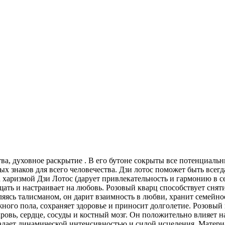
ва, духовное раскрытие . В его бутоне сокрыты все потенциаль
ных знаков для всего человечества. Дзи лотос поможет быть вс
а харизмой Дзи Лотос (дарует привлекательность и гармонию в с
щать и настраивает на любовь. Розовый кварц способствует сня
Являясь талисманом, он дарит взаимность в любви, хранит семей
жного пола, сохраняет здоровье и приносит долголетие. Розовы
овь, сердце, сосуды и костный мозг. Он положительно влияет н
адает динамической интенсивностью и силой исцеления. Материал