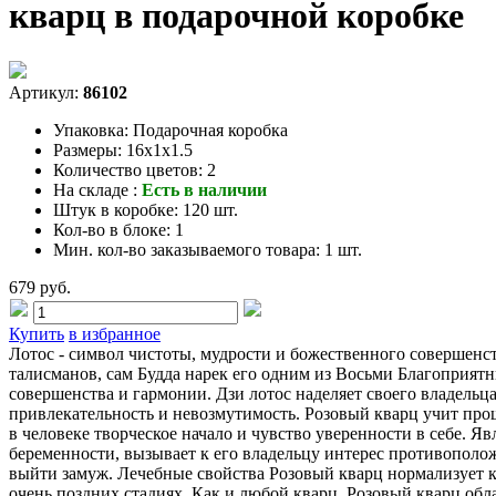
кварц в подарочной коробке
Артикул:
86102
Упаковка:
Подарочная коробка
Размеры:
16x1x1.5
Количество цветов:
2
На складе :
Есть в наличии
Штук в коробке:
120 шт.
Кол-во в блоке:
1
Мин. кол-во заказываемого товара:
1 шт.
679 руб.
Купить
в избранное
Лотос - символ чистоты, мудрости и божественного совершенст
талисманов, сам Будда нарек его одним из Восьми Благоприят
совершенства и гармонии. Дзи лотос наделяет своего владельц
привлекательность и невозмутимость. Розовый кварц учит про
в человеке творческое начало и чувство уверенности в себе. 
беременности, вызывает к его владельцу интерес противополо
выйти замуж. Лечебные свойства Розовый кварц нормализует кр
очень поздних стадиях. Как и любой кварц, Розовый кварц обл