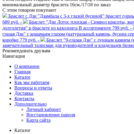
минимальный диаметр браслета 16см./17/18 по заказ
С этим товаром покупают
Браслет с Дзи "Дзамбала с 3-х глазой бусиной" браслет горн
689 руб. -
Браслет "Дзи Лотос плоская - Символ красоты, же
долголетия" в браслете из кахолонга В ассортименте
799 руб. -
глазая Дзи" с кошачьим глазом (натуральный камень, бусина се
коробке
779 руб. -
Браслет "9-глазая Дзи" с лунным камнем 
замечательный талисман для руководителей и владельцев бизнес
Рекомендовать друзьям
Навигация
О компании
Главная
Каталог
Как мы работаем
Вопросы и ответы
Доставка
Контакты
Дополнительно
Личный кабинет
Восстановление пароля
Карта сайта
Каталог