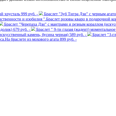
ый хрусталь
999 руб. -
Браслет "Зуб Тигра Дзи" с черным агато
нственности и изобилия ".Браслет розовы кварц в подарочной ко
Браслет "Черепаха Дзи" с мантрами и резным кораллом (искус
рдолик)
679 руб. -
Браслет " 9-ти глазая (жадеит) моментально
(искусственный камень, бусина черная)
589 руб. -
Браслет "3-гл
а.На браслете из мохового агата
899 руб. -