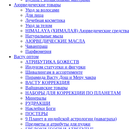
Аюрведические товары
Уход за волосами
Для лица
Лечебная косметика
Уход за телом
HIMALAYA (ХИМАЛАЯ) Аюрведические средства
Натуральные мыла
АЮРВЕДИЧЕСКИЕ МАСЛА
Чаванпраш
Парфюмерия
Васту оптом
АТРИБУТИКА БОЖЕСТВ
Индуизм статуэтки и фигурки
Шивалингам в ассортименте
Пирамида Васту Дош и Меру чакра
ВАСТУ КОРРЕКЦИЯ
Вайшнавские товары
НАБОРЫ ДЛЯ КОРРЕКЦИИ ПО ПЛАНЕТАМ
Минералы
РУДРАКШИ
Наклейки Боги
ПОСТЕРЫ
9 Планет в индийской астрологии (наваграха)
Предметы и атрибуты для пуджи