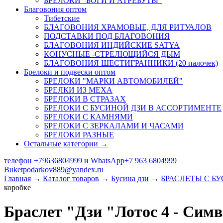
БРЕЛОКИ "БОГИ И АТРЕБУТЫ"
Благовония оптом
Тибетские
БЛАГОВОНИЯ ХРАМОВЫЕ, ДЛЯ РИТУАЛОВ
ПОДСТАВКИ ПОД БЛАГОВОНИЯ
БЛАГОВОНИЯ ИНДИЙСКИЕ SATYA
КОНУСНЫЕ -СТРЕЛЮЩИЙСЯ ДЫМ
БЛАГОВОНИЯ ШЕСТИГРАННИКИ (20 палочек)
Брелоки и подвески оптом
БРЕЛОКИ "МАРКИ АВТОМОБИЛЕЙ"
БРЕЛКИ ИЗ МЕХА
БРЕЛОКИ В СТРАЗАХ
БРЕЛОКИ С БУСИНОЙ ДЗИ В АССОРТИМЕНТЕ
БРЕЛОКИ С КАМНЯМИ
БРЕЛОКИ С ЗЕРКАЛАМИ И ЧАСАМИ
БРЕЛОКИ РАЗНЫЕ
Остальные категории →
телефон +79636804999 и WhatsApp+7 963 6804999
Buketpodarkov889@yandex.ru
Главная
→
Каталог товаров
→
Бусина дзи
→
БРАСЛЕТЫ С Б
коробке
Браслет "Дзи "Лотос 4 - Симв