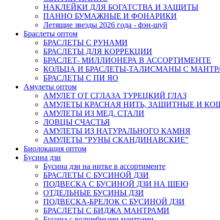
НАКЛЕЙКИ ДЛЯ БОГАТСТВА И ЗАЩИТЫ
ПАННО БУМАЖНЫЕ И ФОНАРИКИ
Летящие звезды 2026 года - фэн-шуй
Браслеты оптом
БРАСЛЕТЫ С РУНАМИ
БРАСЛЕТЫ ДЛЯ КОРРЕКЦИИ
БРАСЛЕТ- МИЛЛИОНЕРА В АССОРТИМЕНТЕ
КОЛЬЦА И БРАСЛЕТЫ-ТАЛИСМАНЫ С МАНТ
БРАСЛЕТЫ С ПИ ЯО
Амулеты оптом
АМУЛЕТ ОТ СГЛАЗА ТУРЕЦКИЙ ГЛАЗ
АМУЛЕТЫ КРАСНАЯ НИТЬ, ЗАЩИТНЫЕ И К
АМУЛЕТЫ ИЗ МЕД. СТАЛИ
ЛОВЦЫ СЧАСТЬЯ
АМУЛЕТЫ ИЗ НАТУРАЛЬНОГО КАМНЯ
АМУЛЕТЫ "РУНЫ СКАНДИНАВСКИЕ"
Биолокация оптом
Бусина дзи
Бусина дзи на нитке в ассортименте
БРАСЛЕТЫ С БУСИНОЙ ДЗИ
ПОДВЕСКА С БУСИНОЙ ДЗИ НА ШЕЮ
ОТДЕЛЬНЫЕ БУСИНЫ ДЗИ
ПОДВЕСКА-БРЕЛОК С БУСИНОЙ ДЗИ
БРАСЛЕТЫ С БИДЖА МАНТРАМИ
Бусина с волшебными мантрами