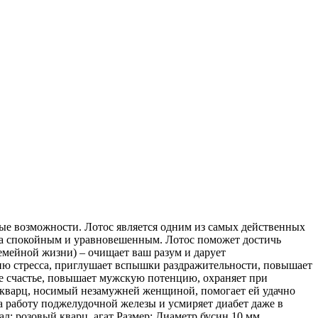
ные возможности. Лотос является одним из самых действенных
егда спокойным и уравновешенным. Лотос поможет достичь
емейной жизни) – очищает ваш разум и дарует
тию стресса, приглушает вспышки раздражительности, повышает
ное счастье, повышает мужскую потенцию, охраняет при
й кварц, носимый незамужней женщиной, помогает ей удачно
а работу поджелудочной железы и усмиряет диабет даже в
: розовый кварц, агат Размер: Диаметр бусин 10 мм,