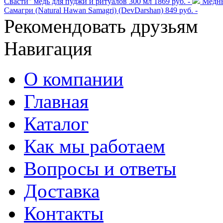
Свасти" медь для пуджи и ритуалов 300 мл
1869 руб. -
Медны
Самагри (Natural Hawan Samagri) (DevDarshan)
849 руб. -
Рекомендовать друзьям
Навигация
О компании
Главная
Каталог
Как мы работаем
Вопросы и ответы
Доставка
Контакты