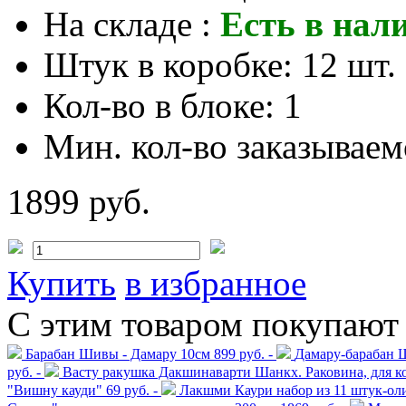
На складе :
Есть в нал
Штук в коробке:
12 шт.
Кол-во в блоке:
1
Мин. кол-во заказываем
1899 руб.
Купить
в избранное
С этим товаром покупают
Барабан Шивы - Дамару 10см
899 руб. -
Дамару-барабан 
руб. -
Васту ракушка Дакшинаварти Шанкх. Раковина, для к
"Вишну кауди"
69 руб. -
Лакшми Каури набор из 11 штук-ол