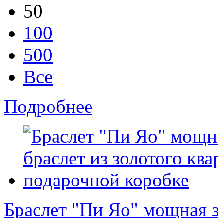
50
100
500
Все
Подробнее
Браслет "Пи Яо" мощная з