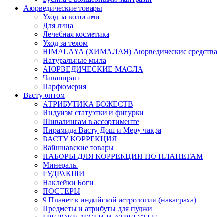
Аюрведические товары
Уход за волосами
Для лица
Лечебная косметика
Уход за телом
HIMALAYA (ХИМАЛАЯ) Аюрведические средства
Натуральные мыла
АЮРВЕДИЧЕСКИЕ МАСЛА
Чаванпраш
Парфюмерия
Васту оптом
АТРИБУТИКА БОЖЕСТВ
Индуизм статуэтки и фигурки
Шивалингам в ассортименте
Пирамида Васту Дош и Меру чакра
ВАСТУ КОРРЕКЦИЯ
Вайшнавские товары
НАБОРЫ ДЛЯ КОРРЕКЦИИ ПО ПЛАНЕТАМ
Минералы
РУДРАКШИ
Наклейки Боги
ПОСТЕРЫ
9 Планет в индийской астрологии (наваграха)
Предметы и атрибуты для пуджи