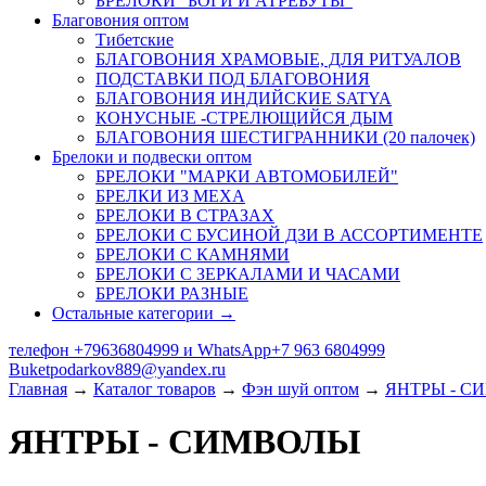
БРЕЛОКИ "БОГИ И АТРЕБУТЫ"
Благовония оптом
Тибетские
БЛАГОВОНИЯ ХРАМОВЫЕ, ДЛЯ РИТУАЛОВ
ПОДСТАВКИ ПОД БЛАГОВОНИЯ
БЛАГОВОНИЯ ИНДИЙСКИЕ SATYA
КОНУСНЫЕ -СТРЕЛЮЩИЙСЯ ДЫМ
БЛАГОВОНИЯ ШЕСТИГРАННИКИ (20 палочек)
Брелоки и подвески оптом
БРЕЛОКИ "МАРКИ АВТОМОБИЛЕЙ"
БРЕЛКИ ИЗ МЕХА
БРЕЛОКИ В СТРАЗАХ
БРЕЛОКИ С БУСИНОЙ ДЗИ В АССОРТИМЕНТЕ
БРЕЛОКИ С КАМНЯМИ
БРЕЛОКИ С ЗЕРКАЛАМИ И ЧАСАМИ
БРЕЛОКИ РАЗНЫЕ
Остальные категории →
телефон +79636804999 и WhatsApp+7 963 6804999
Buketpodarkov889@yandex.ru
Главная
→
Каталог товаров
→
Фэн шуй оптом
→
ЯНТРЫ - С
ЯНТРЫ - СИМВОЛЫ