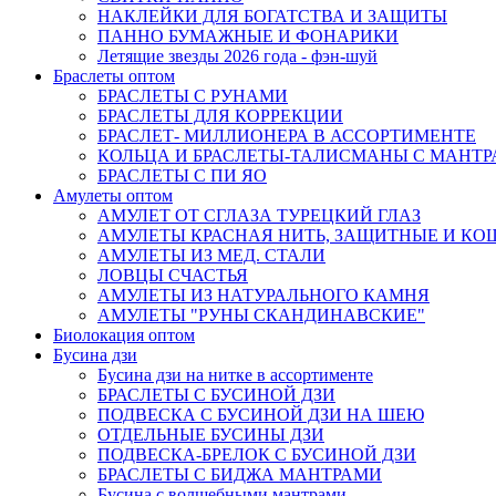
НАКЛЕЙКИ ДЛЯ БОГАТСТВА И ЗАЩИТЫ
ПАННО БУМАЖНЫЕ И ФОНАРИКИ
Летящие звезды 2026 года - фэн-шуй
Браслеты оптом
БРАСЛЕТЫ С РУНАМИ
БРАСЛЕТЫ ДЛЯ КОРРЕКЦИИ
БРАСЛЕТ- МИЛЛИОНЕРА В АССОРТИМЕНТЕ
КОЛЬЦА И БРАСЛЕТЫ-ТАЛИСМАНЫ С МАНТ
БРАСЛЕТЫ С ПИ ЯО
Амулеты оптом
АМУЛЕТ ОТ СГЛАЗА ТУРЕЦКИЙ ГЛАЗ
АМУЛЕТЫ КРАСНАЯ НИТЬ, ЗАЩИТНЫЕ И К
АМУЛЕТЫ ИЗ МЕД. СТАЛИ
ЛОВЦЫ СЧАСТЬЯ
АМУЛЕТЫ ИЗ НАТУРАЛЬНОГО КАМНЯ
АМУЛЕТЫ "РУНЫ СКАНДИНАВСКИЕ"
Биолокация оптом
Бусина дзи
Бусина дзи на нитке в ассортименте
БРАСЛЕТЫ С БУСИНОЙ ДЗИ
ПОДВЕСКА С БУСИНОЙ ДЗИ НА ШЕЮ
ОТДЕЛЬНЫЕ БУСИНЫ ДЗИ
ПОДВЕСКА-БРЕЛОК С БУСИНОЙ ДЗИ
БРАСЛЕТЫ С БИДЖА МАНТРАМИ
Бусина с волшебными мантрами