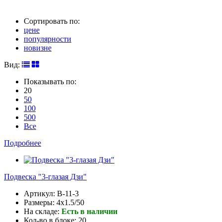
Сортировать по:
цене
популярности
новизне
Вид:
Показывать по:
20
50
100
500
Все
Подробнее
Подвеска "3-глазая Дзи"
Артикул:
B-11-3
Размеры:
4x1.5/50
На складе:
Есть в наличии
Кол-во в блоке:
20