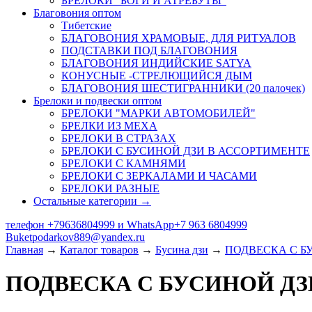
БРЕЛОКИ "БОГИ И АТРЕБУТЫ"
Благовония оптом
Тибетские
БЛАГОВОНИЯ ХРАМОВЫЕ, ДЛЯ РИТУАЛОВ
ПОДСТАВКИ ПОД БЛАГОВОНИЯ
БЛАГОВОНИЯ ИНДИЙСКИЕ SATYA
КОНУСНЫЕ -СТРЕЛЮЩИЙСЯ ДЫМ
БЛАГОВОНИЯ ШЕСТИГРАННИКИ (20 палочек)
Брелоки и подвески оптом
БРЕЛОКИ "МАРКИ АВТОМОБИЛЕЙ"
БРЕЛКИ ИЗ МЕХА
БРЕЛОКИ В СТРАЗАХ
БРЕЛОКИ С БУСИНОЙ ДЗИ В АССОРТИМЕНТЕ
БРЕЛОКИ С КАМНЯМИ
БРЕЛОКИ С ЗЕРКАЛАМИ И ЧАСАМИ
БРЕЛОКИ РАЗНЫЕ
Остальные категории →
телефон +79636804999 и WhatsApp+7 963 6804999
Buketpodarkov889@yandex.ru
Главная
→
Каталог товаров
→
Бусина дзи
→
ПОДВЕСКА С Б
ПОДВЕСКА С БУСИНОЙ Д