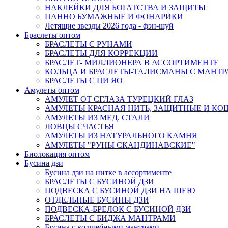
НАКЛЕЙКИ ДЛЯ БОГАТСТВА И ЗАЩИТЫ
ПАННО БУМАЖНЫЕ И ФОНАРИКИ
Летящие звезды 2026 года - фэн-шуй
Браслеты оптом
БРАСЛЕТЫ С РУНАМИ
БРАСЛЕТЫ ДЛЯ КОРРЕКЦИИ
БРАСЛЕТ- МИЛЛИОНЕРА В АССОРТИМЕНТЕ
КОЛЬЦА И БРАСЛЕТЫ-ТАЛИСМАНЫ С МАНТ
БРАСЛЕТЫ С ПИ ЯО
Амулеты оптом
АМУЛЕТ ОТ СГЛАЗА ТУРЕЦКИЙ ГЛАЗ
АМУЛЕТЫ КРАСНАЯ НИТЬ, ЗАЩИТНЫЕ И К
АМУЛЕТЫ ИЗ МЕД. СТАЛИ
ЛОВЦЫ СЧАСТЬЯ
АМУЛЕТЫ ИЗ НАТУРАЛЬНОГО КАМНЯ
АМУЛЕТЫ "РУНЫ СКАНДИНАВСКИЕ"
Биолокация оптом
Бусина дзи
Бусина дзи на нитке в ассортименте
БРАСЛЕТЫ С БУСИНОЙ ДЗИ
ПОДВЕСКА С БУСИНОЙ ДЗИ НА ШЕЮ
ОТДЕЛЬНЫЕ БУСИНЫ ДЗИ
ПОДВЕСКА-БРЕЛОК С БУСИНОЙ ДЗИ
БРАСЛЕТЫ С БИДЖА МАНТРАМИ
Бусина с волшебными мантрами