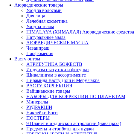
Аюрведические товары
Уход за волосами
Для лица
Лечебная косметика
Уход за телом
HIMALAYA (ХИМАЛАЯ) Аюрведические средства
Натуральные мыла
АЮРВЕДИЧЕСКИЕ МАСЛА
Чаванпраш
Парфюмерия
Васту оптом
АТРИБУТИКА БОЖЕСТВ
Индуизм статуэтки и фигурки
Шивалингам в ассортименте
Пирамида Васту Дош и Меру чакра
ВАСТУ КОРРЕКЦИЯ
Вайшнавские товары
НАБОРЫ ДЛЯ КОРРЕКЦИИ ПО ПЛАНЕТАМ
Минералы
РУДРАКШИ
Наклейки Боги
ПОСТЕРЫ
9 Планет в индийской астрологии (наваграха)
Предметы и атрибуты для пуджи