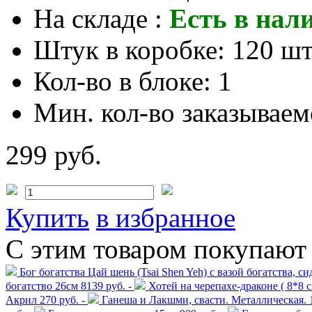
На складе :
Есть в нал
Штук в коробке:
120 шт
Кол-во в блоке:
1
Мин. кол-во заказываем
299 руб.
Купить
в избранное
С этим товаром покупают
Бог богатства Цай шень (Tsai Shen Yeh) с вазой богатства, с
богатство 26см
8139 руб. -
Хотей на черепахе-драконе ( 8*8 с
Акрил
270 руб. -
Ганеша и Лакшми, свасти. Металлическая.