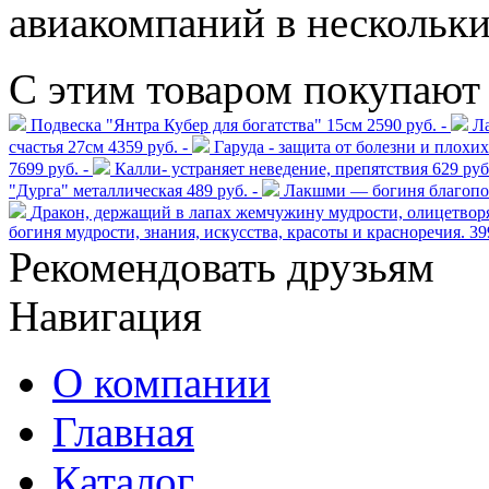
авиакомпаний в нескольки
С этим товаром покупают
Подвеска "Янтра Кубер для богатства" 15см
2590 руб. -
Ла
счастья 27см
4359 руб. -
Гаруда - защита от болезни и плохи
7699 руб. -
Калли- устраняет неведение, препятствия
629 руб.
"Дурга" металлическая
489 руб. -
Лакшми — богиня благополу
Дракон, держащий в лапах жемчужину мудрости, олицетворя
богиня мудрости, знания, искусства, красоты и красноречия.
39
Рекомендовать друзьям
Навигация
О компании
Главная
Каталог