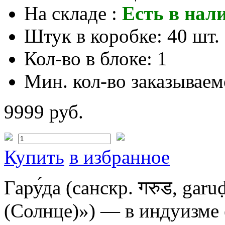
На складе :
Есть в нал
Штук в коробке:
40 шт.
Кол-во в блоке:
1
Мин. кол-во заказываем
9999 руб.
Купить
в избранное
Гару́да (санскр. गरुड, ga
(Солнце)») — в индуизме е