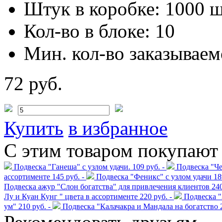
Штук в коробке:
1000 ш
Кол-во в блоке:
10
Мин. кол-во заказываем
72 руб.
Купить
в избранное
С этим товаром покупают
Подвеска "Ганеша" с узлом удачи.
109 руб. -
Подвеска "Че
ассортименте
145 руб. -
Подвеска "Феникс" с узлом удачи
18
Подвеска ажур "Слон богатства" для привлечения клиентов
240
Лу и Куан Кунг " цвета в ассортименте
220 руб. -
Подвеска "
ум"
210 руб. -
Подвеска "Калачакра и Мандала на богатство