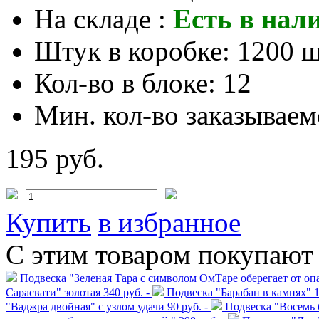
На складе :
Есть в нал
Штук в коробке:
1200 ш
Кол-во в блоке:
12
Мин. кол-во заказываем
195 руб.
Купить
в избранное
С этим товаром покупают
Подвеска "Зеленая Тара с символом ОмТаре оберегает от опа
Сарасвати" золотая
340 руб. -
Подвеска "Барабан в камнях"
1
"Ваджра двойная" с узлом удачи
90 руб. -
Подвеска "Восемь 