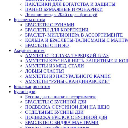
НАКЛЕЙКИ ДЛЯ БОГАТСТВА И ЗАЩИТЫ
ПАННО БУМАЖНЫЕ И ФОНАРИКИ
Летящие звезды 2026 года - фэн-шуй
Браслеты оптом
БРАСЛЕТЫ С РУНАМИ
БРАСЛЕТЫ ДЛЯ КОРРЕКЦИИ
БРАСЛЕТ- МИЛЛИОНЕРА В АССОРТИМЕНТЕ
КОЛЬЦА И БРАСЛЕТЫ-ТАЛИСМАНЫ С МАНТ
БРАСЛЕТЫ С ПИ ЯО
Амулеты оптом
АМУЛЕТ ОТ СГЛАЗА ТУРЕЦКИЙ ГЛАЗ
АМУЛЕТЫ КРАСНАЯ НИТЬ, ЗАЩИТНЫЕ И К
АМУЛЕТЫ ИЗ МЕД. СТАЛИ
ЛОВЦЫ СЧАСТЬЯ
АМУЛЕТЫ ИЗ НАТУРАЛЬНОГО КАМНЯ
АМУЛЕТЫ "РУНЫ СКАНДИНАВСКИЕ"
Биолокация оптом
Бусина дзи
Бусина дзи на нитке в ассортименте
БРАСЛЕТЫ С БУСИНОЙ ДЗИ
ПОДВЕСКА С БУСИНОЙ ДЗИ НА ШЕЮ
ОТДЕЛЬНЫЕ БУСИНЫ ДЗИ
ПОДВЕСКА-БРЕЛОК С БУСИНОЙ ДЗИ
БРАСЛЕТЫ С БИДЖА МАНТРАМИ
Бусина с волшебными мантрами