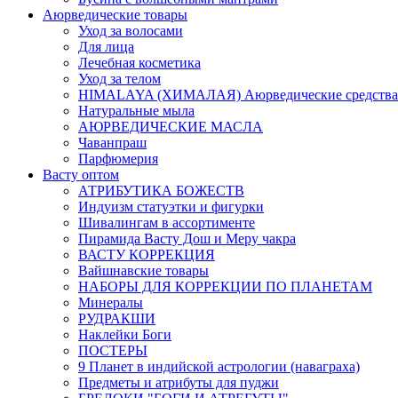
Аюрведические товары
Уход за волосами
Для лица
Лечебная косметика
Уход за телом
HIMALAYA (ХИМАЛАЯ) Аюрведические средства
Натуральные мыла
АЮРВЕДИЧЕСКИЕ МАСЛА
Чаванпраш
Парфюмерия
Васту оптом
АТРИБУТИКА БОЖЕСТВ
Индуизм статуэтки и фигурки
Шивалингам в ассортименте
Пирамида Васту Дош и Меру чакра
ВАСТУ КОРРЕКЦИЯ
Вайшнавские товары
НАБОРЫ ДЛЯ КОРРЕКЦИИ ПО ПЛАНЕТАМ
Минералы
РУДРАКШИ
Наклейки Боги
ПОСТЕРЫ
9 Планет в индийской астрологии (наваграха)
Предметы и атрибуты для пуджи