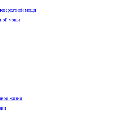
тной мощи
зни