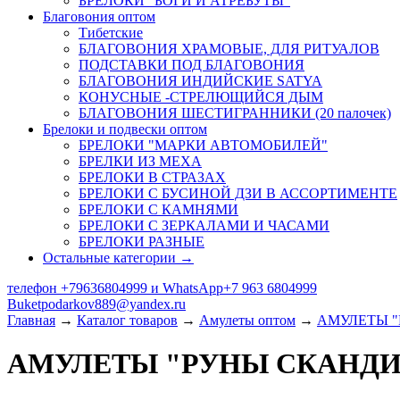
БРЕЛОКИ "БОГИ И АТРЕБУТЫ"
Благовония оптом
Тибетские
БЛАГОВОНИЯ ХРАМОВЫЕ, ДЛЯ РИТУАЛОВ
ПОДСТАВКИ ПОД БЛАГОВОНИЯ
БЛАГОВОНИЯ ИНДИЙСКИЕ SATYA
КОНУСНЫЕ -СТРЕЛЮЩИЙСЯ ДЫМ
БЛАГОВОНИЯ ШЕСТИГРАННИКИ (20 палочек)
Брелоки и подвески оптом
БРЕЛОКИ "МАРКИ АВТОМОБИЛЕЙ"
БРЕЛКИ ИЗ МЕХА
БРЕЛОКИ В СТРАЗАХ
БРЕЛОКИ С БУСИНОЙ ДЗИ В АССОРТИМЕНТЕ
БРЕЛОКИ С КАМНЯМИ
БРЕЛОКИ С ЗЕРКАЛАМИ И ЧАСАМИ
БРЕЛОКИ РАЗНЫЕ
Остальные категории →
телефон +79636804999 и WhatsApp+7 963 6804999
Buketpodarkov889@yandex.ru
Главная
→
Каталог товаров
→
Амулеты оптом
→
АМУЛЕТЫ 
АМУЛЕТЫ "РУНЫ СКАНД