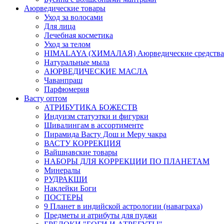
Аюрведические товары
Уход за волосами
Для лица
Лечебная косметика
Уход за телом
HIMALAYA (ХИМАЛАЯ) Аюрведические средства
Натуральные мыла
АЮРВЕДИЧЕСКИЕ МАСЛА
Чаванпраш
Парфюмерия
Васту оптом
АТРИБУТИКА БОЖЕСТВ
Индуизм статуэтки и фигурки
Шивалингам в ассортименте
Пирамида Васту Дош и Меру чакра
ВАСТУ КОРРЕКЦИЯ
Вайшнавские товары
НАБОРЫ ДЛЯ КОРРЕКЦИИ ПО ПЛАНЕТАМ
Минералы
РУДРАКШИ
Наклейки Боги
ПОСТЕРЫ
9 Планет в индийской астрологии (наваграха)
Предметы и атрибуты для пуджи