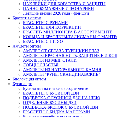
НАКЛЕЙКИ ДЛЯ БОГАТСТВА И ЗАЩИТЫ
ПАННО БУМАЖНЫЕ И ФОНАРИКИ
Летящие звезды 2026 года - фэн-шуй
Браслеты оптом
БРАСЛЕТЫ С РУНАМИ
БРАСЛЕТЫ ДЛЯ КОРРЕКЦИИ
БРАСЛЕТ- МИЛЛИОНЕРА В АССОРТИМЕНТЕ
КОЛЬЦА И БРАСЛЕТЫ-ТАЛИСМАНЫ С МАНТ
БРАСЛЕТЫ С ПИ ЯО
Амулеты оптом
АМУЛЕТ ОТ СГЛАЗА ТУРЕЦКИЙ ГЛАЗ
АМУЛЕТЫ КРАСНАЯ НИТЬ, ЗАЩИТНЫЕ И К
АМУЛЕТЫ ИЗ МЕД. СТАЛИ
ЛОВЦЫ СЧАСТЬЯ
АМУЛЕТЫ ИЗ НАТУРАЛЬНОГО КАМНЯ
АМУЛЕТЫ "РУНЫ СКАНДИНАВСКИЕ"
Биолокация оптом
Бусина дзи
Бусина дзи на нитке в ассортименте
БРАСЛЕТЫ С БУСИНОЙ ДЗИ
ПОДВЕСКА С БУСИНОЙ ДЗИ НА ШЕЮ
ОТДЕЛЬНЫЕ БУСИНЫ ДЗИ
ПОДВЕСКА-БРЕЛОК С БУСИНОЙ ДЗИ
БРАСЛЕТЫ С БИДЖА МАНТРАМИ
Бусина с волшебными мантрами