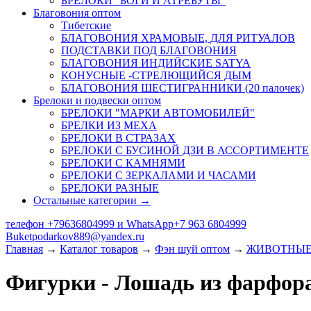
БРЕЛОКИ "БОГИ И АТРЕБУТЫ"
Благовония оптом
Тибетские
БЛАГОВОНИЯ ХРАМОВЫЕ, ДЛЯ РИТУАЛОВ
ПОДСТАВКИ ПОД БЛАГОВОНИЯ
БЛАГОВОНИЯ ИНДИЙСКИЕ SATYA
КОНУСНЫЕ -СТРЕЛЮЩИЙСЯ ДЫМ
БЛАГОВОНИЯ ШЕСТИГРАННИКИ (20 палочек)
Брелоки и подвески оптом
БРЕЛОКИ "МАРКИ АВТОМОБИЛЕЙ"
БРЕЛКИ ИЗ МЕХА
БРЕЛОКИ В СТРАЗАХ
БРЕЛОКИ С БУСИНОЙ ДЗИ В АССОРТИМЕНТЕ
БРЕЛОКИ С КАМНЯМИ
БРЕЛОКИ С ЗЕРКАЛАМИ И ЧАСАМИ
БРЕЛОКИ РАЗНЫЕ
Остальные категории →
телефон +79636804999 и WhatsApp+7 963 6804999
Buketpodarkov889@yandex.ru
Главная
→
Каталог товаров
→
Фэн шуй оптом
→
ЖИВОТНЫЕ
Фигурки - Лошадь из фарфор