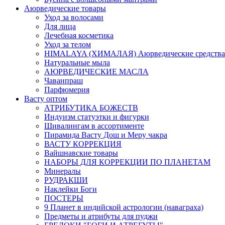
Аюрведические товары
Уход за волосами
Для лица
Лечебная косметика
Уход за телом
HIMALAYA (ХИМАЛАЯ) Аюрведические средства
Натуральные мыла
АЮРВЕДИЧЕСКИЕ МАСЛА
Чаванпраш
Парфюмерия
Васту оптом
АТРИБУТИКА БОЖЕСТВ
Индуизм статуэтки и фигурки
Шивалингам в ассортименте
Пирамида Васту Дош и Меру чакра
ВАСТУ КОРРЕКЦИЯ
Вайшнавские товары
НАБОРЫ ДЛЯ КОРРЕКЦИИ ПО ПЛАНЕТАМ
Минералы
РУДРАКШИ
Наклейки Боги
ПОСТЕРЫ
9 Планет в индийской астрологии (наваграха)
Предметы и атрибуты для пуджи