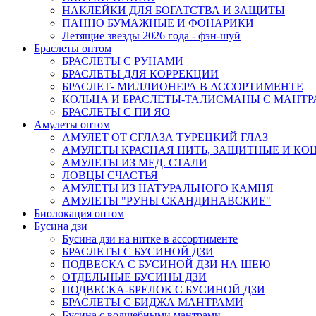
НАКЛЕЙКИ ДЛЯ БОГАТСТВА И ЗАЩИТЫ
ПАННО БУМАЖНЫЕ И ФОНАРИКИ
Летящие звезды 2026 года - фэн-шуй
Браслеты оптом
БРАСЛЕТЫ С РУНАМИ
БРАСЛЕТЫ ДЛЯ КОРРЕКЦИИ
БРАСЛЕТ- МИЛЛИОНЕРА В АССОРТИМЕНТЕ
КОЛЬЦА И БРАСЛЕТЫ-ТАЛИСМАНЫ С МАНТ
БРАСЛЕТЫ С ПИ ЯО
Амулеты оптом
АМУЛЕТ ОТ СГЛАЗА ТУРЕЦКИЙ ГЛАЗ
АМУЛЕТЫ КРАСНАЯ НИТЬ, ЗАЩИТНЫЕ И К
АМУЛЕТЫ ИЗ МЕД. СТАЛИ
ЛОВЦЫ СЧАСТЬЯ
АМУЛЕТЫ ИЗ НАТУРАЛЬНОГО КАМНЯ
АМУЛЕТЫ "РУНЫ СКАНДИНАВСКИЕ"
Биолокация оптом
Бусина дзи
Бусина дзи на нитке в ассортименте
БРАСЛЕТЫ С БУСИНОЙ ДЗИ
ПОДВЕСКА С БУСИНОЙ ДЗИ НА ШЕЮ
ОТДЕЛЬНЫЕ БУСИНЫ ДЗИ
ПОДВЕСКА-БРЕЛОК С БУСИНОЙ ДЗИ
БРАСЛЕТЫ С БИДЖА МАНТРАМИ
Бусина с волшебными мантрами