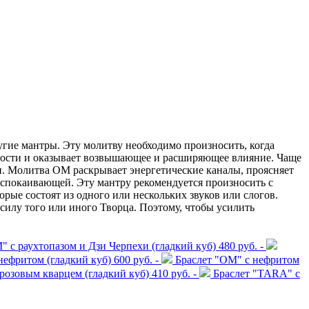
угие мантры. Эту молитву необходимо произносить, когда
щности и оказывает возвышающее и расширяющее влияние. Чаще
и. Молитва ОМ раскрывает энергетические каналы, проясняет
успокаивающей. Эту мантру рекомендуется произносить с
е состоят из одного или нескольких звуков или слогов.
силу того или иного Творца. Поэтому, чтобы усилить
" с раухтопазом и Дзи Черпехи (гладкий куб)
480 руб. -
нефритом (гладкий куб)
600 руб. -
Браслет "ОМ" с нефритом
розовым кварцем (гладкий куб)
410 руб. -
Браслет "TARA" с