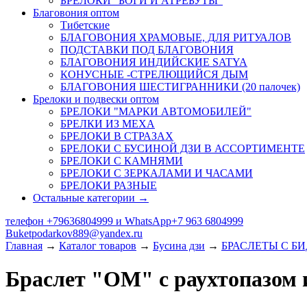
БРЕЛОКИ "БОГИ И АТРЕБУТЫ"
Благовония оптом
Тибетские
БЛАГОВОНИЯ ХРАМОВЫЕ, ДЛЯ РИТУАЛОВ
ПОДСТАВКИ ПОД БЛАГОВОНИЯ
БЛАГОВОНИЯ ИНДИЙСКИЕ SATYA
КОНУСНЫЕ -СТРЕЛЮЩИЙСЯ ДЫМ
БЛАГОВОНИЯ ШЕСТИГРАННИКИ (20 палочек)
Брелоки и подвески оптом
БРЕЛОКИ "МАРКИ АВТОМОБИЛЕЙ"
БРЕЛКИ ИЗ МЕХА
БРЕЛОКИ В СТРАЗАХ
БРЕЛОКИ С БУСИНОЙ ДЗИ В АССОРТИМЕНТЕ
БРЕЛОКИ С КАМНЯМИ
БРЕЛОКИ С ЗЕРКАЛАМИ И ЧАСАМИ
БРЕЛОКИ РАЗНЫЕ
Остальные категории →
телефон +79636804999 и WhatsApp+7 963 6804999
Buketpodarkov889@yandex.ru
Главная
→
Каталог товаров
→
Бусина дзи
→
БРАСЛЕТЫ С Б
Браслет "ОМ" с раухтопазом и