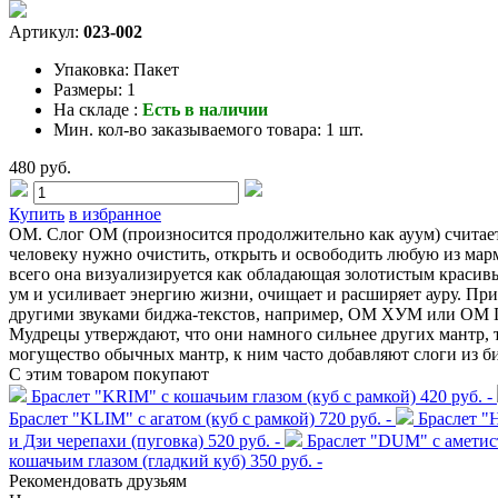
Артикул:
023-002
Упаковка:
Пакет
Размеры:
1
На складе :
Есть в наличии
Мин. кол-во заказываемого товара:
1 шт.
480 руб.
Купить
в избранное
ОМ. Слог ОМ (произносится продолжительно как ауум) считает
человеку нужно очистить, открыть и освободить любую из ма
всего она визуализируется как обладающая золотистым краси
ум и усиливает энергию жизни, очищает и расширяет ауру. Пр
другими звуками биджа-текстов, например, ОМ ХУМ или ОМ ГА
Мудрецы утверждают, что они намного сильнее других мантр, 
могущество обычных мантр, к ним часто добавляют слоги из б
С этим товаром покупают
Браслет "KRIM" с кошачьим глазом (куб с рамкой)
420 руб. -
Браслет "KLIM" с агатом (куб с рамкой)
720 руб. -
Браслет "
и Дзи черепахи (пуговка)
520 руб. -
Браслет "DUM" с аметист
кошачьим глазом (гладкий куб)
350 руб. -
Рекомендовать друзьям