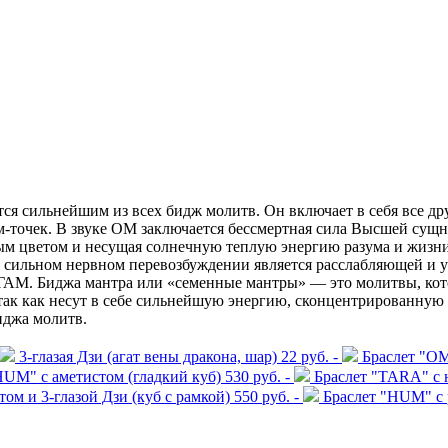
ся сильнейшим из всех бидж молитв. Он включает в себя все др
рм-точек. В звуке ОМ заключается бессмертная сила Высшей су
вым цветом и несущая солнечную теплую энергию разума и жизн
и сильном нервном перевозбуждении является расслабляющей и 
М. Биджа мантра или «семенные мантры» — это молитвы, которы
так как несут в себе сильнейшую энергию, сконцентрированную 
иджа молитв.
3-глазая Дзи (агат вены дракона, шар)
22 руб. -
Браслет "ОМ
HUM" с аметистом (гладкий куб)
530 руб. -
Браслет "TARA" с 
ом и 3-глазой Дзи (куб с рамкой)
550 руб. -
Браслет "HUM" с 