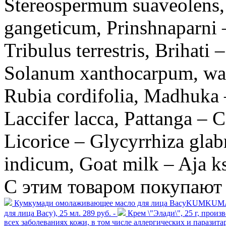
Stereospermum suaveolens
gangeticum, Prinshnaparni 
Tribulus terrestris, Brihat
Solanum xanthocarpum, wate
Rubia cordifolia, Madhuka 
Laccifer lacca, Pattanga – 
Licorice – Glycyrrhiza glab
indicum, Goat milk – Aja k
С этим товаром покупают
Кумкумади омолаживающее масло для лица ВасуKUMKUMADI 
для лица Васу), 25 мл.
289 руб. -
Крем \"Элади\", 25 г, произ
всех заболеваниях кожи, в том числе аллергических и паразита