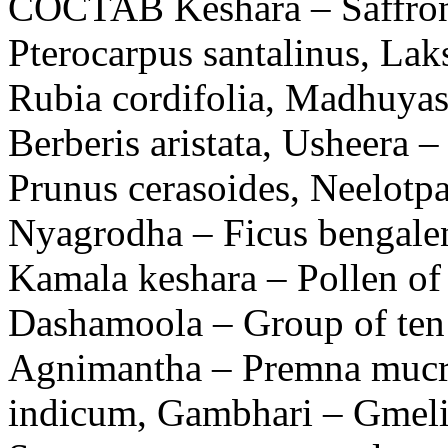
СОСТАВ Keshara – Saffron 
Pterocarpus santalinus, Lak
Rubia cordifolia, Madhuyas
Berberis aristata, Usheera 
Prunus cerasoides, Neelotpa
Nyagrodha – Ficus bengalens
Kamala keshara – Pollen of
Dashamoola – Group of ten 
Agnimantha – Premna mucr
indicum, Gambhari – Gmelin