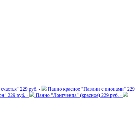
 счастья"
229 руб. -
Панно красное "Павлин с пионами"
229
он"
229 руб. -
Панно "Лонгченпа" (красное)
229 руб. -