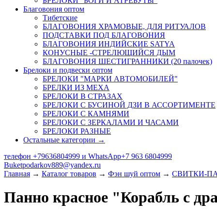
БРЕЛОКИ "БОГИ И АТРЕБУТЫ"
Благовония оптом
Тибетские
БЛАГОВОНИЯ ХРАМОВЫЕ, ДЛЯ РИТУАЛОВ
ПОДСТАВКИ ПОД БЛАГОВОНИЯ
БЛАГОВОНИЯ ИНДИЙСКИЕ SATYA
КОНУСНЫЕ -СТРЕЛЮЩИЙСЯ ДЫМ
БЛАГОВОНИЯ ШЕСТИГРАННИКИ (20 палочек)
Брелоки и подвески оптом
БРЕЛОКИ "МАРКИ АВТОМОБИЛЕЙ"
БРЕЛКИ ИЗ МЕХА
БРЕЛОКИ В СТРАЗАХ
БРЕЛОКИ С БУСИНОЙ ДЗИ В АССОРТИМЕНТЕ
БРЕЛОКИ С КАМНЯМИ
БРЕЛОКИ С ЗЕРКАЛАМИ И ЧАСАМИ
БРЕЛОКИ РАЗНЫЕ
Остальные категории →
телефон +79636804999 и WhatsApp+7 963 6804999
Buketpodarkov889@yandex.ru
Главная
→
Каталог товаров
→
Фэн шуй оптом
→
СВИТКИ-П
Панно красное "Корабль с др