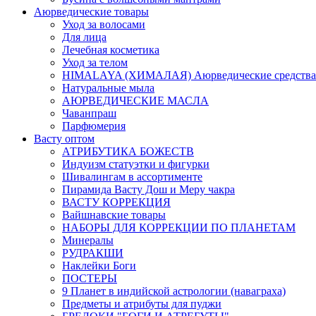
Аюрведические товары
Уход за волосами
Для лица
Лечебная косметика
Уход за телом
HIMALAYA (ХИМАЛАЯ) Аюрведические средства
Натуральные мыла
АЮРВЕДИЧЕСКИЕ МАСЛА
Чаванпраш
Парфюмерия
Васту оптом
АТРИБУТИКА БОЖЕСТВ
Индуизм статуэтки и фигурки
Шивалингам в ассортименте
Пирамида Васту Дош и Меру чакра
ВАСТУ КОРРЕКЦИЯ
Вайшнавские товары
НАБОРЫ ДЛЯ КОРРЕКЦИИ ПО ПЛАНЕТАМ
Минералы
РУДРАКШИ
Наклейки Боги
ПОСТЕРЫ
9 Планет в индийской астрологии (наваграха)
Предметы и атрибуты для пуджи