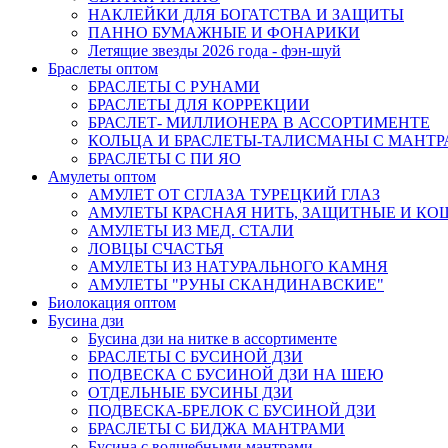
НАКЛЕЙКИ ДЛЯ БОГАТСТВА И ЗАЩИТЫ
ПАННО БУМАЖНЫЕ И ФОНАРИКИ
Летящие звезды 2026 года - фэн-шуй
Браслеты оптом
БРАСЛЕТЫ С РУНАМИ
БРАСЛЕТЫ ДЛЯ КОРРЕКЦИИ
БРАСЛЕТ- МИЛЛИОНЕРА В АССОРТИМЕНТЕ
КОЛЬЦА И БРАСЛЕТЫ-ТАЛИСМАНЫ С МАНТ
БРАСЛЕТЫ С ПИ ЯО
Амулеты оптом
АМУЛЕТ ОТ СГЛАЗА ТУРЕЦКИЙ ГЛАЗ
АМУЛЕТЫ КРАСНАЯ НИТЬ, ЗАЩИТНЫЕ И К
АМУЛЕТЫ ИЗ МЕД. СТАЛИ
ЛОВЦЫ СЧАСТЬЯ
АМУЛЕТЫ ИЗ НАТУРАЛЬНОГО КАМНЯ
АМУЛЕТЫ "РУНЫ СКАНДИНАВСКИЕ"
Биолокация оптом
Бусина дзи
Бусина дзи на нитке в ассортименте
БРАСЛЕТЫ С БУСИНОЙ ДЗИ
ПОДВЕСКА С БУСИНОЙ ДЗИ НА ШЕЮ
ОТДЕЛЬНЫЕ БУСИНЫ ДЗИ
ПОДВЕСКА-БРЕЛОК С БУСИНОЙ ДЗИ
БРАСЛЕТЫ С БИДЖА МАНТРАМИ
Бусина с волшебными мантрами