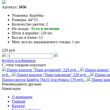
Артикул:
3456
Упаковка:
Коробка
Размеры:
44*25
Количество цветов:
2
На складе :
Есть в наличии
Штук в коробке:
120 шт.
Кол-во в блоке:
12
Мин. кол-во заказываемого товара:
1 шт.
229 руб.
Купить
в избранное
С этим товаром покупают
Панно красное "Пара журавлей"
229 руб. -
Панно краное 
руб. -
Панно красное "Пара павлинов"
229 руб. -
Панно к
Панно-свиток Бамбук 76х31,5см бумага
179 руб. -
Панно кра
Рекомендовать друзьям
Навигация
О компании
Главная
Каталог