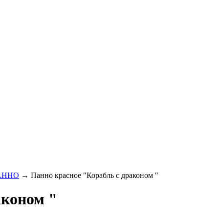
АННО
→ Панно красное "Корабль с драконом "
аконом "