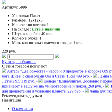
Артикул:
5096
Упаковка:
Пакет
Размеры:
12x12x5
Количество цветов:
1
На складе :
Есть в наличии
Штук в коробке:
40 шт.
Кол-во в блоке:
1
Мин. кол-во заказываемого товара:
1 шт.
229 руб.
Купить
в избранное
С этим товаром покупают
Алтарь "Два божества - набор и 8 предметов в коробке
689 ру
бога Шивы с символами Ом и Свати 15см
499 руб. -
Лампа м
Латунь 9.5
319 руб. -
Кольцо "Шивалингам, дословно перевод
привнесёт в вашу жизнь умиротворение и покой.
269 руб. -
для процветания и усиление планеты
229 руб. -
Чаша для пу
Рекомендовать друзьям
Навигация
О компании