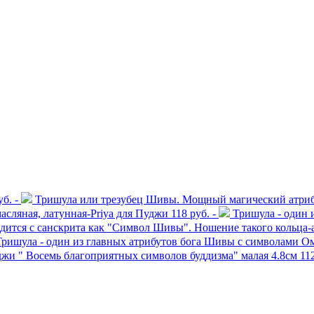
б. -
Тришула или трезубец Шивы. Мощный магический атриб
асляная, латунная-Priya для Пуджи
118 руб. -
Тришула - один 
ится с санскрита как "Символ Шивы". Ношение такого кольца-ам
Тришула - один из главных атрибутов бога Шивы с символами Ом
джи " Восемь благоприятных символов буддизма" малая 4.8см
112