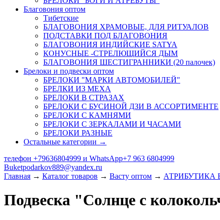
БРЕЛОКИ "БОГИ И АТРЕБУТЫ"
Благовония оптом
Тибетские
БЛАГОВОНИЯ ХРАМОВЫЕ, ДЛЯ РИТУАЛОВ
ПОДСТАВКИ ПОД БЛАГОВОНИЯ
БЛАГОВОНИЯ ИНДИЙСКИЕ SATYA
КОНУСНЫЕ -СТРЕЛЮЩИЙСЯ ДЫМ
БЛАГОВОНИЯ ШЕСТИГРАННИКИ (20 палочек)
Брелоки и подвески оптом
БРЕЛОКИ "МАРКИ АВТОМОБИЛЕЙ"
БРЕЛКИ ИЗ МЕХА
БРЕЛОКИ В СТРАЗАХ
БРЕЛОКИ С БУСИНОЙ ДЗИ В АССОРТИМЕНТЕ
БРЕЛОКИ С КАМНЯМИ
БРЕЛОКИ С ЗЕРКАЛАМИ И ЧАСАМИ
БРЕЛОКИ РАЗНЫЕ
Остальные категории →
телефон +79636804999 и WhatsApp+7 963 6804999
Buketpodarkov889@yandex.ru
Главная
→
Каталог товаров
→
Васту оптом
→
АТРИБУТИКА 
Подвеска "Солнце с колоколь