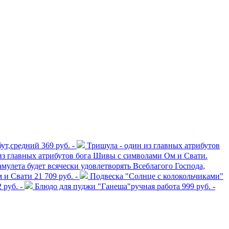
ут,средний
369 руб. -
Тришула - один из главных атрибутов
из главных атрибутов бога Шивы с символами Ом и Свати.
улета будет всячески удовлетворять Всеблагого Господа,
 и Свати 21
709 руб. -
Подвеска "Солнце с колокольчиками"
 руб. -
Блюдо для пуджи "Ганеша"ручная работа
999 руб. -