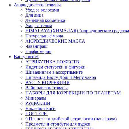
Аюрведические товары
Уход за волосами
Для лица
Лечебная косметика
Уход за телом
HIMALAYA (ХИМАЛАЯ) Аюрведические средства
Натуральные мыла
АЮРВЕДИЧЕСКИЕ МАСЛА
Чаванпраш
Парфюмерия
Васту оптом
АТРИБУТИКА БОЖЕСТВ
Индуизм статуэтки и фигурки
Шивалингам в ассортименте
Пирамида Васту Дош и Меру чакра
ВАСТУ КОРРЕКЦИЯ
Вайшнавские товары
НАБОРЫ ДЛЯ КОРРЕКЦИИ ПО ПЛАНЕТАМ
Минералы
РУДРАКШИ
Наклейки Боги
ПОСТЕРЫ
9 Планет в индийской астрологии (наваграха)
Предметы и атрибуты для пуджи