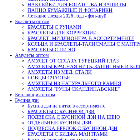
НАКЛЕЙКИ ДЛЯ БОГАТСТВА И ЗАЩИТЫ
ПАННО БУМАЖНЫЕ И ФОНАРИКИ
Летящие звезды 2026 года - фэн-шуй
Браслеты оптом
БРАСЛЕТЫ С РУНАМИ
БРАСЛЕТЫ ДЛЯ КОРРЕКЦИИ
БРАСЛЕТ- МИЛЛИОНЕРА В АССОРТИМЕНТЕ
КОЛЬЦА И БРАСЛЕТЫ-ТАЛИСМАНЫ С МАНТ
БРАСЛЕТЫ С ПИ ЯО
Амулеты оптом
АМУЛЕТ ОТ СГЛАЗА ТУРЕЦКИЙ ГЛАЗ
АМУЛЕТЫ КРАСНАЯ НИТЬ, ЗАЩИТНЫЕ И К
АМУЛЕТЫ ИЗ МЕД. СТАЛИ
ЛОВЦЫ СЧАСТЬЯ
АМУЛЕТЫ ИЗ НАТУРАЛЬНОГО КАМНЯ
АМУЛЕТЫ "РУНЫ СКАНДИНАВСКИЕ"
Биолокация оптом
Бусина дзи
Бусина дзи на нитке в ассортименте
БРАСЛЕТЫ С БУСИНОЙ ДЗИ
ПОДВЕСКА С БУСИНОЙ ДЗИ НА ШЕЮ
ОТДЕЛЬНЫЕ БУСИНЫ ДЗИ
ПОДВЕСКА-БРЕЛОК С БУСИНОЙ ДЗИ
БРАСЛЕТЫ С БИДЖА МАНТРАМИ
Бусина с волшебными мантрами