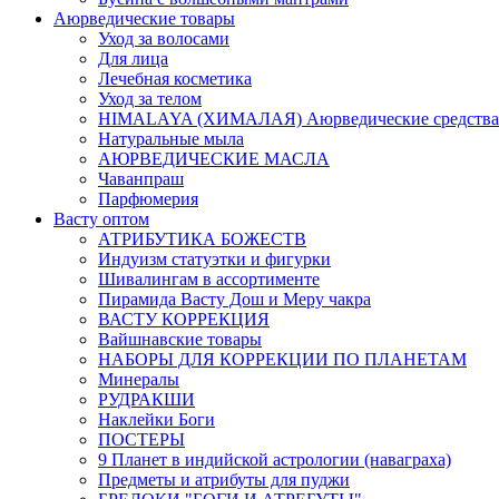
Аюрведические товары
Уход за волосами
Для лица
Лечебная косметика
Уход за телом
HIMALAYA (ХИМАЛАЯ) Аюрведические средства
Натуральные мыла
АЮРВЕДИЧЕСКИЕ МАСЛА
Чаванпраш
Парфюмерия
Васту оптом
АТРИБУТИКА БОЖЕСТВ
Индуизм статуэтки и фигурки
Шивалингам в ассортименте
Пирамида Васту Дош и Меру чакра
ВАСТУ КОРРЕКЦИЯ
Вайшнавские товары
НАБОРЫ ДЛЯ КОРРЕКЦИИ ПО ПЛАНЕТАМ
Минералы
РУДРАКШИ
Наклейки Боги
ПОСТЕРЫ
9 Планет в индийской астрологии (наваграха)
Предметы и атрибуты для пуджи