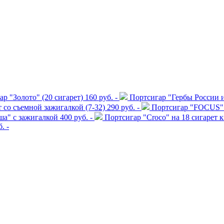
р "Золото" (20 сигарет)
160 руб. -
Портсигар "Гербы России и
т со съемной зажигалкой (7-32)
290 руб. -
Портсигар "FOCUS" 
ша" с зажигалкой
400 руб. -
Портсигар "Croco" на 18 сигарет 
. -