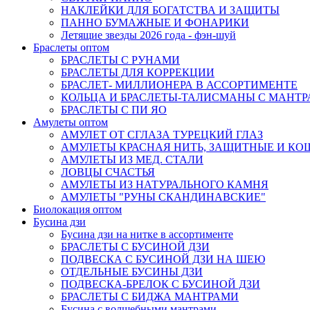
НАКЛЕЙКИ ДЛЯ БОГАТСТВА И ЗАЩИТЫ
ПАННО БУМАЖНЫЕ И ФОНАРИКИ
Летящие звезды 2026 года - фэн-шуй
Браслеты оптом
БРАСЛЕТЫ С РУНАМИ
БРАСЛЕТЫ ДЛЯ КОРРЕКЦИИ
БРАСЛЕТ- МИЛЛИОНЕРА В АССОРТИМЕНТЕ
КОЛЬЦА И БРАСЛЕТЫ-ТАЛИСМАНЫ С МАНТ
БРАСЛЕТЫ С ПИ ЯО
Амулеты оптом
АМУЛЕТ ОТ СГЛАЗА ТУРЕЦКИЙ ГЛАЗ
АМУЛЕТЫ КРАСНАЯ НИТЬ, ЗАЩИТНЫЕ И К
АМУЛЕТЫ ИЗ МЕД. СТАЛИ
ЛОВЦЫ СЧАСТЬЯ
АМУЛЕТЫ ИЗ НАТУРАЛЬНОГО КАМНЯ
АМУЛЕТЫ "РУНЫ СКАНДИНАВСКИЕ"
Биолокация оптом
Бусина дзи
Бусина дзи на нитке в ассортименте
БРАСЛЕТЫ С БУСИНОЙ ДЗИ
ПОДВЕСКА С БУСИНОЙ ДЗИ НА ШЕЮ
ОТДЕЛЬНЫЕ БУСИНЫ ДЗИ
ПОДВЕСКА-БРЕЛОК С БУСИНОЙ ДЗИ
БРАСЛЕТЫ С БИДЖА МАНТРАМИ
Бусина с волшебными мантрами