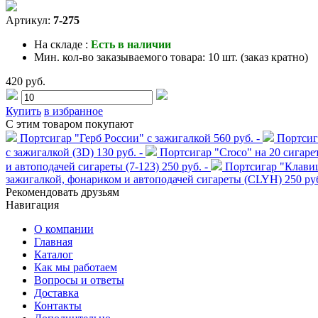
Артикул:
7-275
На складе :
Есть в наличии
Мин. кол-во заказываемого товара:
10 шт. (заказ кратно)
420 руб.
Купить
в избранное
С этим товаром покупают
Портсигар "Герб России" с зажигалкой
560 руб. -
Портсига
с зажигалкой (3D)
130 руб. -
Портсигар "Croco" на 20 сигаре
и автоподачей сигареты (7-123)
250 руб. -
Портсигар "Клави
зажигалкой, фонариком и автоподачей сигареты (CLYH)
250 руб
Рекомендовать друзьям
Навигация
О компании
Главная
Каталог
Как мы работаем
Вопросы и ответы
Доставка
Контакты