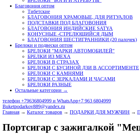
БРЕЛОКИ "БОГИ И АТРЕБУТЫ"
Благовония оптом
Тибетские
БЛАГОВОНИЯ ХРАМОВЫЕ, ДЛЯ РИТУАЛОВ
ПОДСТАВКИ ПОД БЛАГОВОНИЯ
БЛАГОВОНИЯ ИНДИЙСКИЕ SATYA
КОНУСНЫЕ -СТРЕЛЮЩИЙСЯ ДЫМ
БЛАГОВОНИЯ ШЕСТИГРАННИКИ (20 палочек)
Брелоки и подвески оптом
БРЕЛОКИ "МАРКИ АВТОМОБИЛЕЙ"
БРЕЛКИ ИЗ МЕХА
БРЕЛОКИ В СТРАЗАХ
БРЕЛОКИ С БУСИНОЙ ДЗИ В АССОРТИМЕНТЕ
БРЕЛОКИ С КАМНЯМИ
БРЕЛОКИ С ЗЕРКАЛАМИ И ЧАСАМИ
БРЕЛОКИ РАЗНЫЕ
Остальные категории →
телефон +79636804999 и WhatsApp+7 963 6804999
Buketpodarkov889@yandex.ru
Главная
→
Каталог товаров
→
ПОДАРКИ ДЛЯ МУЖЧИН
→
Портсигар с зажигалкой "Ме